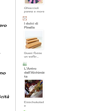
Ghiaccioli
panna e more
I dolci di
cero
Pinella
,
Quasi fosse
un wafer....
L'Antro
ano
dell'Alchimis
ta
cità
Eisschokolad
e