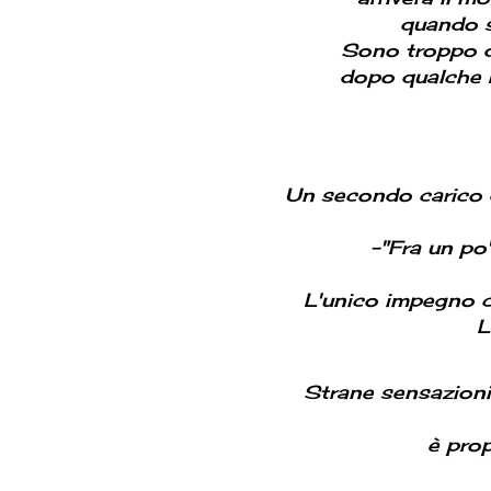
quando s
Sono troppo di
dopo qualche b
Un secondo carico di
-"Fra un po'
L'unico impegno ch
L
Strane sensazioni
è prop