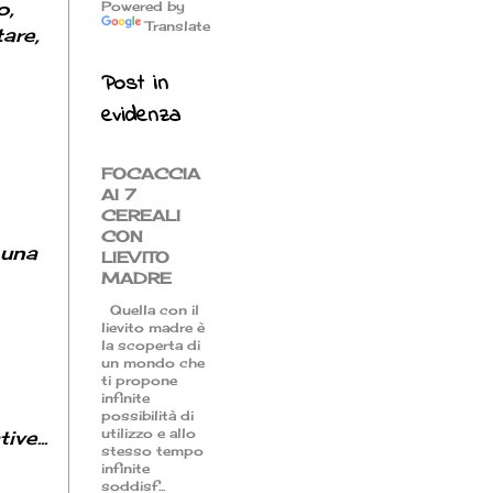
o,
Powered by
Translate
are,
Post in
evidenza
FOCACCIA
AI 7
CEREALI
CON
 una
LIEVITO
MADRE
Quella con il
lievito madre è
la scoperta di
un mondo che
ti propone
infinite
possibilità di
utilizzo e allo
ve...
stesso tempo
infinite
soddisf...