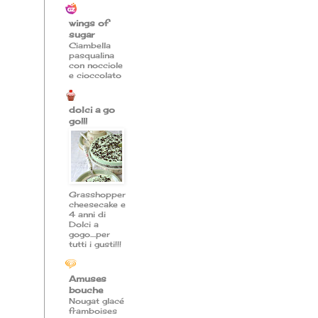
wings of
sugar
Ciambella
pasqualina
con nocciole
e cioccolato
dolci a go
go!!!
Grasshopper
cheesecake e
4 anni di
Dolci a
gogo....per
tutti i gusti!!!
Amuses
bouche
Nougat glacé
framboises