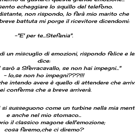
ento echeggiare lo squillo del telefono.
stante, non rispondo, lo farà mio marito che
reve battuta mi porge il ricevitore dicendomi:
-"E' per te...Stefania".
 un miscuglio di emozioni, rispondo felice e le
dice:
 sarò a Sferracavallo, se non hai impegni..."
- Io,se non ho impegni???!!!
e intendo avere è quello di attendere che arrivi
ei conferma che a breve arriverà.
 si susseguono come un turbine nella mia ment
e anche nel mio stomaco...
rio il classico magone dell'emozione;
cosa faremo,che ci diremo?