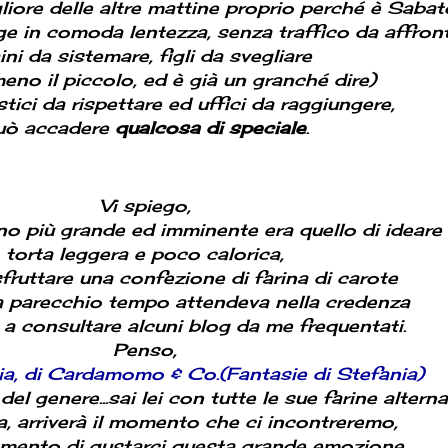
iore delle altre mattine proprio perché è Sabat
ge in comoda lentezza, senza traffico da affront
ini da sistemare, figli da svegliare
no il piccolo, ed è già un granché dire)
stici da rispettare ed uffici da raggiungere,
uò accadere
qualcosa di speciale
.
Vi spiego,
no più grande ed imminente era quello di ideare
torta leggera e poco calorica,
fruttare una confezione di farina di carote
a parecchio tempo attendeva nella credenza
a consultare alcuni blog da me frequentati.
Penso,
ia, di Cardamomo & Co.(Fantasie di Stefania)
l genere...sai lei con tutte le sue farine alternati
a, arriverà il momento che ci incontreremo,
omento di gustarci questa grande emozione...