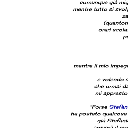
comunque già migl
mentre tutto si svol
za
(quantome
orari scola
p
mentre il mio impeg
e volendo s
che ormai d
mi appresto 
"Forse
Stefan
ha postato qualcosa de
già Stefani
arriverà il m