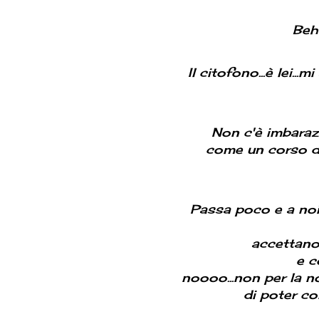
Beh
Il citofono...è lei.
Non c'è imbaraz
come un corso d
Passa poco e a noi
accettano
e c
noooo...non per la no
di poter co