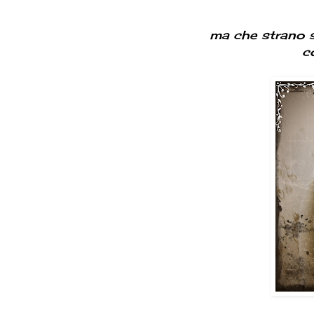
ma che strano s
c