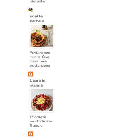
pistache
ricette
barbare
Puttanesca
con le fave
Fava bean
puttanesca
Laura in
cucina
Crostata
morbida alle
fragole