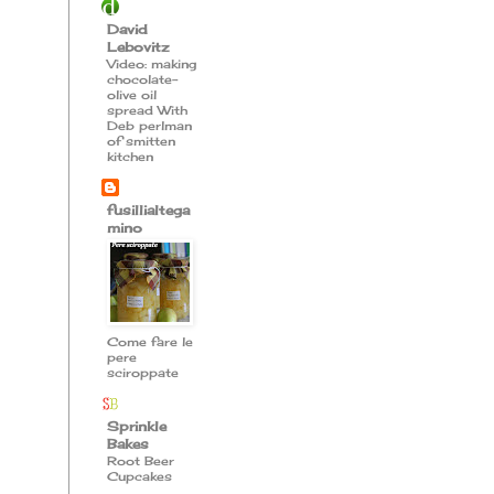
David
Lebovitz
Video: making
chocolate-
olive oil
spread With
Deb perlman
of smitten
kitchen
fusillialtega
mino
Come fare le
pere
sciroppate
Sprinkle
Bakes
Root Beer
Cupcakes